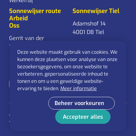
Werken bij
Sonnewijser route
Sonnewijser Tiel
Arbeid
Adamshof 14
Oss
4001 DB Tiel
Gerrit van der
Veenstraat 24
0344-761 861
Deze website maakt gebruik van cookies. We
5348 RD Oss
Stuur een
kunnen deze plaatsen voor analyse van onze
mail
bezoekersgegevens, om onze website te
0412-625 544
verbeteren, gepersonaliseerde inhoud te
Stuur een
tonen en om u een geweldige website-
mail
ervaring te bieden.
Meer informatie
Beheer voorkeuren
© 2026 Sonnewijser route Arbeid - Alle rechten
Accepteer alles
voorbehouden
Privacy statement
Disclaimer
Cookies