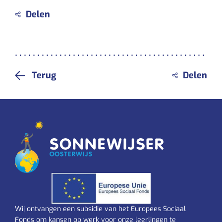
Terug
Wij ontvangen een subsidie van het Europees Sociaal
Fonds om kansen op werk voor onze leerlingen te