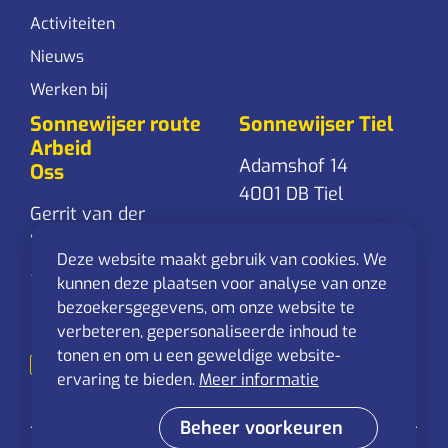
Activiteiten
Nieuws
Werken bij
Sonnewijser route
Sonnewijser Tiel
Arbeid
Adamshof 14
Oss
4001 DB Tiel
Gerrit van der
Veenstraat 24
0344-761 861
Deze website maakt gebruik van cookies. We
5348 RD Oss
Stuur een
kunnen deze plaatsen voor analyse van onze
mail
bezoekersgegevens, om onze website te
0412-625 544
verbeteren, gepersonaliseerde inhoud te
Stuur een
tonen en om u een geweldige website-
mail
ervaring te bieden.
Meer informatie
Beheer voorkeuren