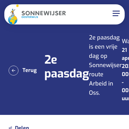
2e paasdag
Wa
is een vrije
21
2e
dag op
apr
Sonnewijser
20
paasdag
Terug
route
00
-
Arbeid in
00
Oss.
uu