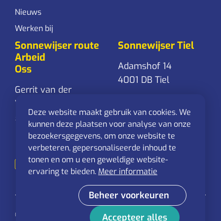
Nieuws
Werken bij
Sonnewijser route
Sonnewijser Tiel
Arbeid
Adamshof 14
Oss
4001 DB Tiel
Gerrit van der
Veenstraat 24
0344-761 861
Deze website maakt gebruik van cookies. We
5348 RD Oss
Stuur een
kunnen deze plaatsen voor analyse van onze
mail
bezoekersgegevens, om onze website te
0412-625 544
verbeteren, gepersonaliseerde inhoud te
Stuur een
tonen en om u een geweldige website-
mail
ervaring te bieden.
Meer informatie
Beheer voorkeuren
© 2026 Sonnewijser route Arbeid - Alle rechten
Accepteer alles